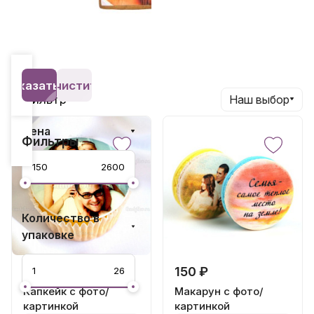
Печенье с фото и
надписями
Показать 20
Очистить
Фильтр
Наш выбор
Цена
Фильтры
Количество в
упаковке
200 ₽
150 ₽
Капкейк с фото/
Макарун с фото/
картинкой
картинкой