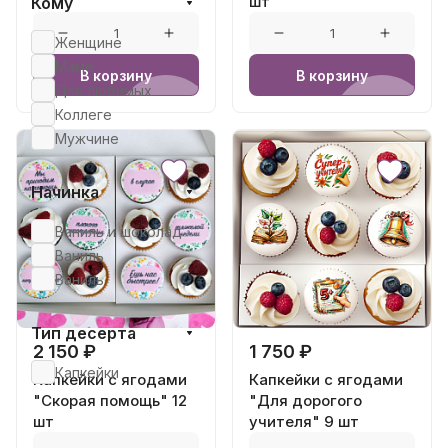
шт
Кому
Женщине
Маме
В корзину
В корзину
Для любимых
Коллеге
Мужчине
Начинка
Ваниль и шоколад
Ваниль
Ваниль
Тип десерта
2 150 ₽
1 750 ₽
Капкейки
Капкейки с ягодами
Капкейки с ягодами
"Скорая помощь" 12
"Для дорогого
шт
учителя" 9 шт