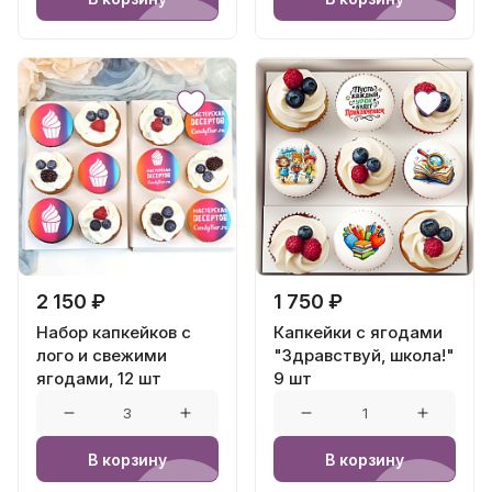
2 150 ₽
1 750 ₽
Набор капкейков с
Капкейки с ягодами
лого и свежими
"Здравствуй, школа!"
ягодами, 12 шт
9 шт
В корзину
В корзину