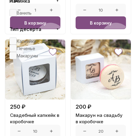
3 шт
Начинка
Ваниль
В корзину
В корзину
Тип десерта
Капкейки
Печенье
Макаруны
250 ₽
200 ₽
Свадебный капкейк в
Макарун на свадьбу
коробочке
в коробочке