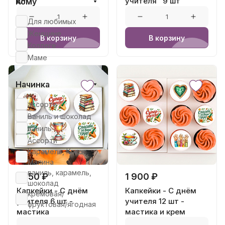
шт
учителя" 9 шт
Кому
Для любимых
Женщине
В корзину
В корзину
Коллеге
Маме
Начинка
ассорти
Ваниль и шоколад
ваниль
Ассорти
Карамель, Кокос,
Малина
ваниль, карамель,
1 250 ₽
1 900 ₽
шоколад
Капкейки - С днём
Капкейки - С днём
кремовая/
учителя 6 шт -
учителя 12 шт -
фруктовая/ягодная
мастика
мастика и крем