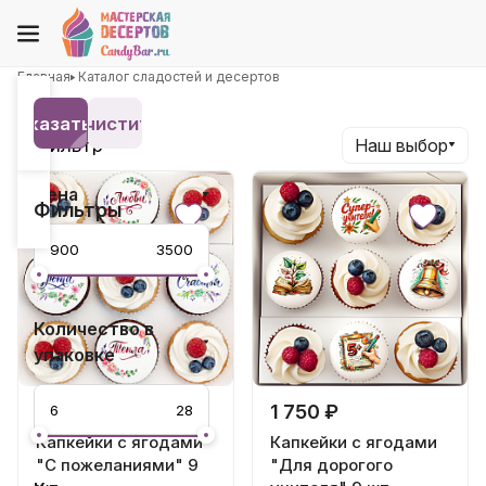
Главная
Каталог сладостей и десертов
Показать 22
Очистить
Фильтр
Наш выбор
Цена
Фильтры
Количество в
упаковке
1 850 ₽
1 750 ₽
Капкейки с ягодами
Капкейки с ягодами
"С пожеланиями" 9
"Для дорогого