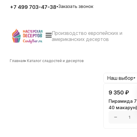
Заказать звонок
+7 499 703-47-38
Производство европейских и
E-mail
американских десертов
zakaz@candybar.ru
Адрес
г. Москва Измайловский вал
д.20 стр.3
Главная
Каталог сладостей и десертов
Режим работы
Пн. – Пт.: с 10:00 до 20:00
Наш выбор
9 350 ₽
Пирамида 7 
40 макарун