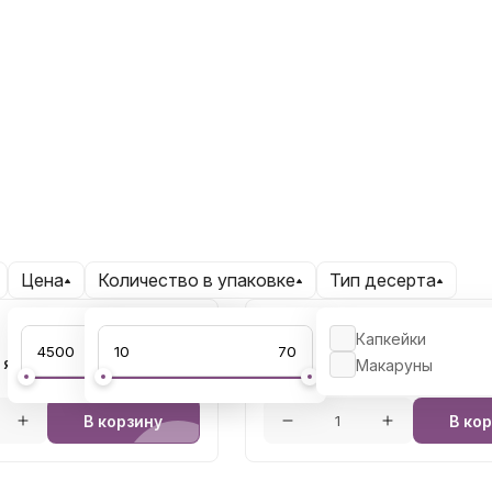
Цена
Количество в упаковке
Тип десерта
4 500 ₽
Капкейки
ярусов (30 капкейков и
Пирамида 3 яруса (24 капк
Макаруны
)
В корзину
В ко