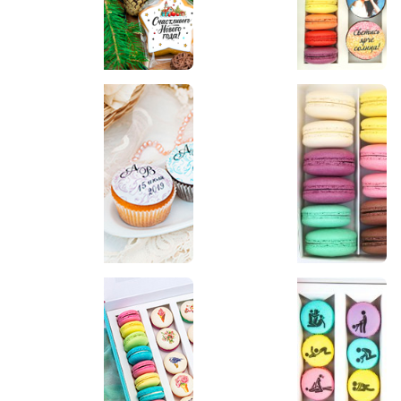
Новогодние наборы
Наборы с фото и
надписями
Наборы на свадьбу
Набор десертов
ассорти