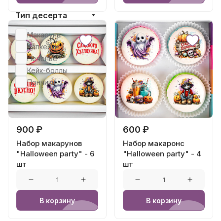
Тип десерта
Макаруны
Капкейки
Печенье
Кейк-боллы
Пончики
900 ₽
600 ₽
Набор макарунов
Набор макаронс
"Halloween party" - 6
"Halloween party" - 4
шт
шт
В корзину
В корзину