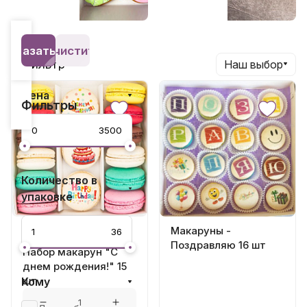
Наборы на Пасху
Наборы на Хеллоуин
Показать 241
Очистить
Фильтр
Наш выбор
Цена
Фильтры
Количество в
упаковке
Макаруны -
1 750 ₽
Поздравляю 16 шт
Набор макарун "С
днем рождения!" 15
шт
Кому