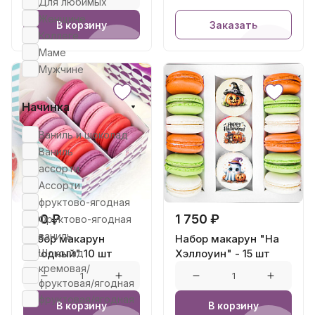
Для любимых
Женщине
В корзину
Заказать
Коллеге
Маме
Мужчине
Начинка
Ваниль и шоколад
Ваниль
ассорти
Ассорти
фруктово-ягодная
900 ₽
1 750 ₽
Фруктово-ягодная
ваниль
Набор макарун
Набор макарун "На
Шоколад
"Ягодный" 10 шт
Хэллоуин" - 15 шт
кремовая/
фруктовая/ягодная
фруктовая/ягодная
В корзину
В корзину