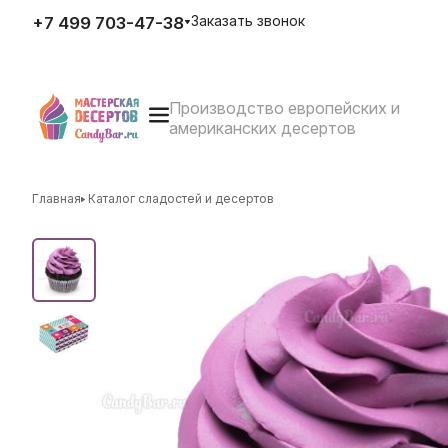
Заказать звонок
+7 499 703-47-38
Производство европейских и
E-mail
американских десертов
zakaz@candybar.ru
Адрес
г. Москва Измайловский вал
д.20 стр.3
Главная
Каталог сладостей и десертов
Режим работы
Пн. – Пт.: с 10:00 до 20:00