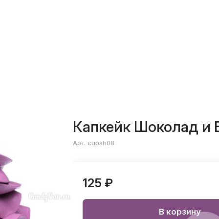
Капкейк Шоколад и 
Арт. cupsh08
125 ₽
В корзину